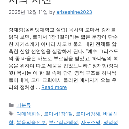
2025년 12월 11일
by
ariseshine2023
장재형(올리벳대학교 설립) 목사의 로마서 강해를
읽다 보면, 로마서 1장 1절이라는 짧은 문장이 단순
한 자기소개가 아니라 사도 바울의 내면 전체를 압
축한 신앙 선언임을 실감하게 된다. “예수 그리스도
의 종 바울은 사도로 부르심을 받았고, 하나님의 복
음을 위하여 따로 세움을 입었느니라.” 장재형(장다
윗) 목사는 이 한 절 속에 담긴 영적 구조를 하나씩
풀어내며, 고대 교회에서 울리던 메시지가 오늘 우
리의 정체성 …
Read more
Categories
미분류
Tags
다메섹회심
,
로마서1장1절
,
로마서강해
,
바울신
학
,
복음의승전보
,
부르심과택정
,
사도소명
,
영적정