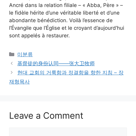
Ancré dans la relation filiale – « Abba, Père » –
le fidèle hérite d’une véritable liberté et d’une
abondante bénédiction. Voilà l’essence de
l’Évangile que l’Église et le croyant d’aujourd’hui
sont appelés à restaurer.
Categories
미분류
基督徒的身份认同——张大卫牧师
현대 교회의 거룩함과 정결함을 향한 지침 – 장
재형목사
Leave a Comment
Comment