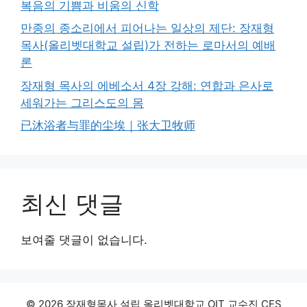
복음의 기쁨과 비움의 신학
만종의 종소리에서 피어나는 일상의 제단: 장재형
목사(올리벳대학교 설립)가 전하는 로마서의 예배
론
장재형 목사의 에베소서 4장 강해: 연합과 은사로
세워가는 그리스도의 몸
已沐浴者与罪的尘埃｜张大卫牧师
최신 댓글
보여줄 댓글이 없습니다.
© 2026 장재형목사 설립 올리벳대학교 OIT 교수진 CES