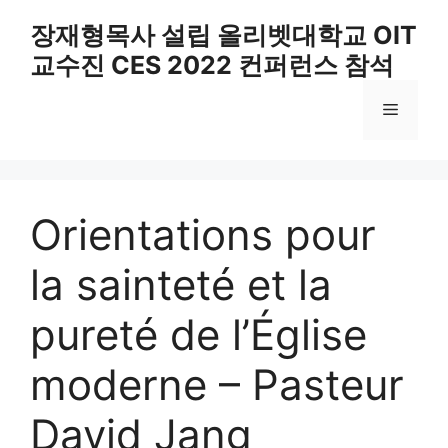
Skip
장재형목사 설립 올리벳대학교 OIT
to
교수진 CES 2022 컨퍼런스 참석
content
Menu
Orientations pour
la sainteté et la
pureté de l’Église
moderne – Pasteur
David Jang