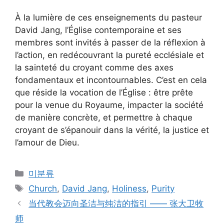
À la lumière de ces enseignements du pasteur
David Jang, l’Église contemporaine et ses
membres sont invités à passer de la réflexion à
l’action, en redécouvrant la pureté ecclésiale et
la sainteté du croyant comme des axes
fondamentaux et incontournables. C’est en cela
que réside la vocation de l’Église : être prête
pour la venue du Royaume, impacter la société
de manière concrète, et permettre à chaque
croyant de s’épanouir dans la vérité, la justice et
l’amour de Dieu.
Categories
미분류
Tags
Church
,
David Jang
,
Holiness
,
Purity
当代教会迈向圣洁与纯洁的指引 —— 张大卫牧
师