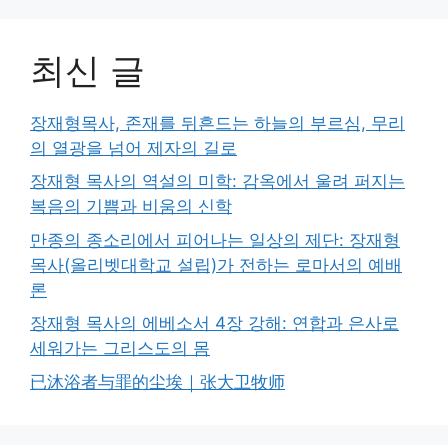
최신 글
장재형목사, 존재를 뒤흔드는 하늘의 부르심, 무리
의 열광을 넘어 제자의 길로
장재형 목사의 역설의 미학: 감옥에서 울려 퍼지는
복음의 기쁨과 비움의 신학
만종의 종소리에서 피어나는 일상의 제단: 장재형
목사(올리벳대학교 설립)가 전하는 로마서의 예배
론
장재형 목사의 에베소서 4장 강해: 연합과 은사로
세워가는 그리스도의 몸
已沐浴者与罪的尘埃｜张大卫牧师