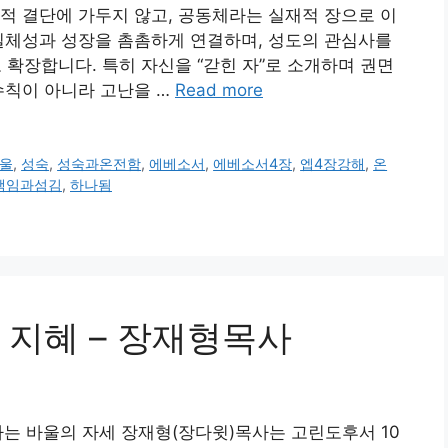
적 결단에 가두지 않고, 공동체라는 실재적 장으로 이
일체성과 성장을 촘촘하게 연결하며, 성도의 관심사를
로 확장합니다. 특히 자신을 “갇힌 자”로 소개하며 권면
수칙이 아니라 고난을 …
Read more
울
,
성숙
,
성숙과온전함
,
에베소서
,
에베소서4장
,
엡4장강해
,
온
책임과섬김
,
하나됨
 지혜 – 장재형목사
하는 바울의 자세 장재형(장다윗)목사는 고린도후서 10