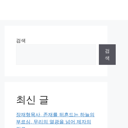
검색
검
색
최신 글
장재형목사, 존재를 뒤흔드는 하늘의
부르심, 무리의 열광을 넘어 제자의