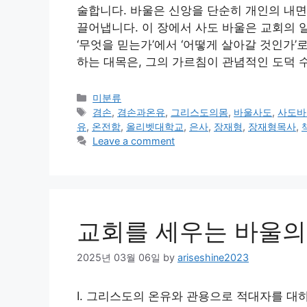
술합니다. 바울은 신앙을 단순히 개인의 내면
끌어냅니다. 이 장에서 사도 바울은 교회의 
‘무엇을 믿는가’에서 ‘어떻게 살아갈 것인가’
하는 대목은, 그의 가르침이 관념적인 도덕 
Categories
미분류
Tags
겸손
,
겸손과온유
,
그리스도의몸
,
바울사도
,
사도바
유
,
온전함
,
올리벳대학교
,
은사
,
장재형
,
장재형목사
,
Leave a comment
교회를 세우는 바울의
2025년 03월 06일
by
ariseshine2023
Ⅰ. 그리스도의 온유와 관용으로 적대자를 대