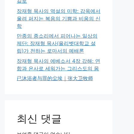
길로
장재형 목사의 역설의 미학: 감옥에서
울려 퍼지는 복음의 기쁨과 비움의 신
학
만종의 종소리에서 피어나는 일상의
제단: 장재형 목사(올리벳대학교 설
립)가 전하는 로마서의 예배론
장재형 목사의 에베소서 4장 강해: 연
합과 은사로 세워가는 그리스도의 몸
已沐浴者与罪的尘埃｜张大卫牧师
최신 댓글