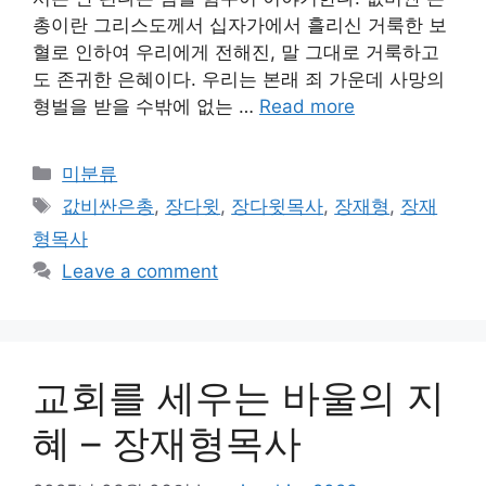
총이란 그리스도께서 십자가에서 흘리신 거룩한 보
혈로 인하여 우리에게 전해진, 말 그대로 거룩하고
도 존귀한 은혜이다. 우리는 본래 죄 가운데 사망의
형벌을 받을 수밖에 없는 …
Read more
Categories
미분류
Tags
값비싼은총
,
장다윗
,
장다윗목사
,
장재형
,
장재
형목사
Leave a comment
교회를 세우는 바울의 지
혜 – 장재형목사