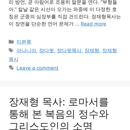
리 방언, 곧 아람어로 조용히 말문을 연다. “부형들
아.” 칼날 같은 시선이 오가는 와중에 이 다정한 호
칭은 군중의 심장부를 직접 건드린다. 장재형목사는
이 장면을 단순한 언어 문제가 …
Read more
Categories
미분류
Tags
아나니아
,
장다윗
,
장다윗목사
,
장재형
,
장재형
목사
Leave a comment
장재형 목사: 로마서를
통해 본 복음의 정수와
그리스도인의 소명