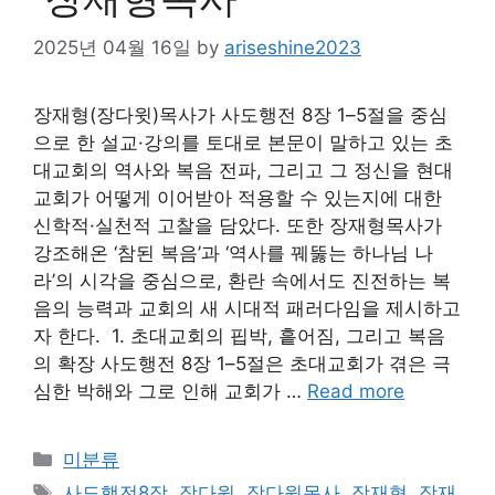
2025년 04월 16일
by
ariseshine2023
장재형(장다윗)목사가 사도행전 8장 1–5절을 중심
으로 한 설교·강의를 토대로 본문이 말하고 있는 초
대교회의 역사와 복음 전파, 그리고 그 정신을 현대
교회가 어떻게 이어받아 적용할 수 있는지에 대한
신학적·실천적 고찰을 담았다. 또한 장재형목사가
강조해온 ‘참된 복음’과 ‘역사를 꿰뚫는 하나님 나
라’의 시각을 중심으로, 환란 속에서도 진전하는 복
음의 능력과 교회의 새 시대적 패러다임을 제시하고
자 한다. 1. 초대교회의 핍박, 흩어짐, 그리고 복음
의 확장 사도행전 8장 1–5절은 초대교회가 겪은 극
심한 박해와 그로 인해 교회가 …
Read more
Categories
미분류
Tags
사도행전8장
,
장다윗
,
장다윗목사
,
장재형
,
장재