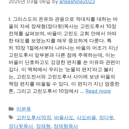
2025년 03월 06일
by
ariseshine2023
Ⅰ. 그리스도의 온유와 관용으로 적대자를 대하는 바
울의 자세 장재형(장다윗)목사는 고린도후서 10장
전체를 살펴보며, 바울이 고린도 교회 안에서 어떠
한 태도를 보였는지를 매우 중요하게 다룬다. 특
히 10장 1절에서부터 나타나는 바울의 어조가 지난
고린도후서 앞부분과 다른 점에 주목하는데, 이는
바울이 단호하고도 강경한 편지를 쓴 이유와 관련이
깊다. 이 맥락에서 우리는 ‘눈물의 편지’라고 불리
는, 고린도전서와 고린도후서 사이에 보낸 바울의
책망 편지를 떠올릴 수 있다. 이 편지가 지닌 엄중한
톤, 그리고 고린도후서 10장에서 …
Read more
Categories
미분류
Tags
고린도후서10장
,
바울사도
,
사도바울
,
장다윗
,
장다윗목사
,
장재형
,
장재형목사