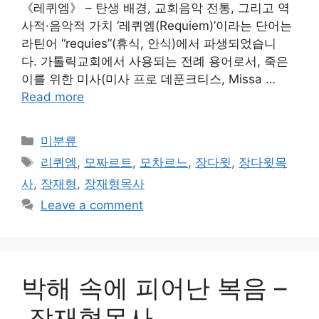
《레퀴엠》 – 탄생 배경, 교회음악 전통, 그리고 역
사적·음악적 가치 ‘레퀴엠(Requiem)’이라는 단어는
라틴어 “requies”(휴식, 안식)에서 파생되었습니
다. 가톨릭교회에서 사용되는 전례 용어로서, 죽은
이를 위한 미사(미사 프로 데푼크티스, Missa …
Read more
Categories
미분류
Tags
리퀴엠
,
모짜르트
,
모차르느
,
장다윗
,
장다윗목
사
,
장재형
,
장재형목사
Leave a comment
박해 속에 피어난 복음 –
장재형목사