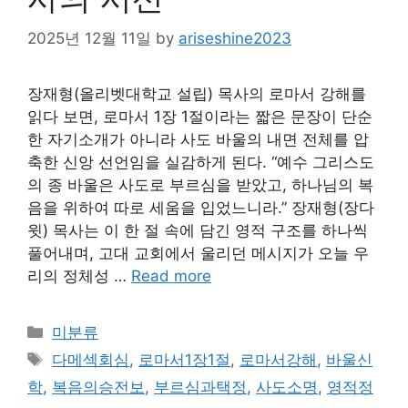
2025년 12월 11일
by
ariseshine2023
장재형(올리벳대학교 설립) 목사의 로마서 강해를
읽다 보면, 로마서 1장 1절이라는 짧은 문장이 단순
한 자기소개가 아니라 사도 바울의 내면 전체를 압
축한 신앙 선언임을 실감하게 된다. “예수 그리스도
의 종 바울은 사도로 부르심을 받았고, 하나님의 복
음을 위하여 따로 세움을 입었느니라.” 장재형(장다
윗) 목사는 이 한 절 속에 담긴 영적 구조를 하나씩
풀어내며, 고대 교회에서 울리던 메시지가 오늘 우
리의 정체성 …
Read more
Categories
미분류
Tags
다메섹회심
,
로마서1장1절
,
로마서강해
,
바울신
학
,
복음의승전보
,
부르심과택정
,
사도소명
,
영적정