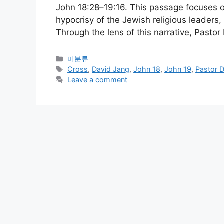
John 18:28–19:16. This passage focuses on
hypocrisy of the Jewish religious leaders
Through the lens of this narrative, Pasto
Categories
미분류
Tags
Cross
,
David Jang
,
John 18
,
John 19
,
Pastor 
Leave a comment