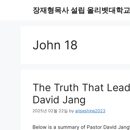
Skip
장재형목사 설립 올리벳대학교 O
to
content
John 18
The Truth That Lead
David Jang
2025년 02월 22일
by
ariseshine2023
Below is a summary of Pastor David Jang