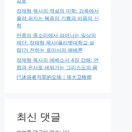
길로
장재형 목사의 역설의 미학: 감옥에서
울려 퍼지는 복음의 기쁨과 비움의 신
학
만종의 종소리에서 피어나는 일상의
제단: 장재형 목사(올리벳대학교 설
립)가 전하는 로마서의 예배론
장재형 목사의 에베소서 4장 강해: 연
합과 은사로 세워가는 그리스도의 몸
已沐浴者与罪的尘埃｜张大卫牧师
최신 댓글