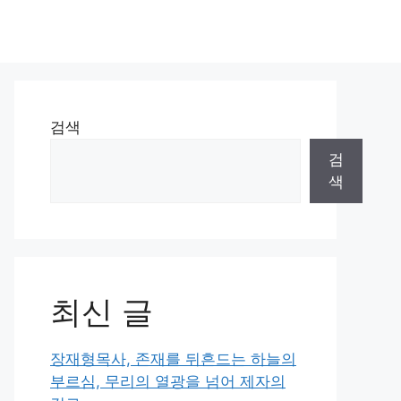
검색
검
색
최신 글
장재형목사, 존재를 뒤흔드는 하늘의
부르심, 무리의 열광을 넘어 제자의