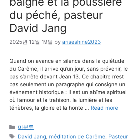
baigné et la poussière
du péché, pasteur
David Jang
2025년 12월 19일
by
ariseshine2023
Quand on avance en silence dans la quiétude
du Carême, il arrive qu’un jour, sans prévenir, le
pas s’arrête devant Jean 13. Ce chapitre n’est
pas seulement un paragraphe qui consigne un
événement historique : il est un abîme spirituel
où l’amour et la trahison, la lumière et les
ténèbres, la gloire et la honte …
Read more
Categories
미분류
Tags
David Jang
,
méditation de Carême
,
Pasteur