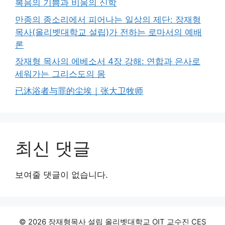
복음의 기쁨과 비움의 신학
만종의 종소리에서 피어나는 일상의 제단: 장재형
목사(올리벳대학교 설립)가 전하는 로마서의 예배
론
장재형 목사의 에베소서 4장 강해: 연합과 은사로
세워가는 그리스도의 몸
已沐浴者与罪的尘埃｜张大卫牧师
최신 댓글
보여줄 댓글이 없습니다.
© 2026 장재형목사 설립 올리벳대학교 OIT 교수진 CES