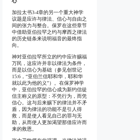
心
加拉太书3-4章的另一个重大神学
议题是应许与律法、信心与自由之
间的张力与整合。保罗在这些章节
中借助亚伯拉罕之约与摩西之律法
的历史链条来说明福音的最终指
向。
神对亚伯拉罕所立的约中应许赐福
万民，这应许并非以律法为条件，
而是以信心为基础（参见创世记
15:6，“亚伯兰信耶和华，耶和华
就以此为他的义”）。在保罗神学
中，亚伯拉罕的信心成为新约信徒
信主称义的原型：不凭行为，而凭
信心。这与后来赐下的律法并不矛
盾，因为律法的功能不是引人得
救，而是使人看见自己的罪与无
助，从而使人更加渴望那借应许而
来的救恩。