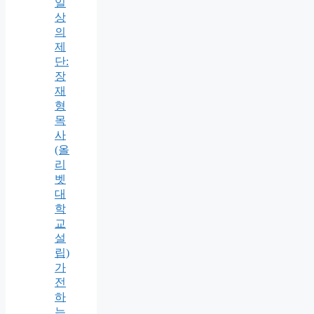
일
상
의
제
단:
장
재
형
목
사
(올
리
벳
대
학
교
설
립)
가
전
하
는