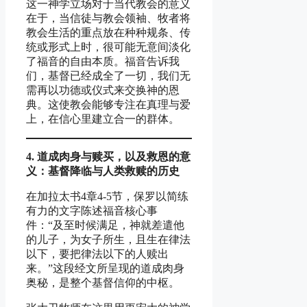
这一神学立场对于当代教会的意义
在于，当信徒与教会领袖、牧者将
教会生活的重点放在种种规条、传
统或形式上时，很可能无意间淡化
了福音的自由本质。福音告诉我
们，基督已经成全了一切，我们无
需再以功德或仪式来交换神的恩
典。这使教会能够专注在真理与爱
上，在信心里建立合一的群体。
4. 道成肉身
与赎买
，以及救恩的意
义
：基督降
临与
人
类
救
赎
的
历
史
在加拉太书4章4-5节，保罗以简练
有力的文字陈述福音核心事
件：“及至时候满足，神就差遣他
的儿子，为女子所生，且生在律法
以下，要把律法以下的人赎出
来。”这段经文所呈现的道成肉身
奥秘，是整个基督信仰的中枢。