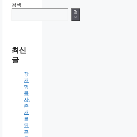
검색
검
색
최신
글
장
재
형
목
사,
존
재
를
뒤
흔