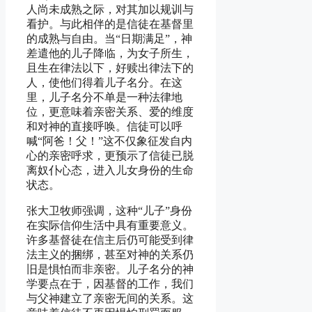
人尚未成熟之际，对其加以规训与
看护。与此相伴的是信徒在基督里
的成熟与自由。当“日期满足”，神
差遣他的儿子降临，为女子所生，
且生在律法以下，好赎出律法下的
人，使他们得着儿子名分。在这
里，儿子名分不单是一种法律地
位，更意味着亲密关系、爱的维度
和对神的直接呼唤。信徒可以呼
喊“阿爸！父！”这不仅象征发自内
心的亲密呼求，更预示了信徒已脱
离奴仆心态，进入儿女身份的生命
状态。
张大卫牧师强调，这种“儿子”身份
在实际信仰生活中具有重要意义。
许多基督徒在信主后仍可能受到律
法主义的捆绑，甚至对神的关系仍
旧是惧怕而非亲密。儿子名分的神
学要点在于，因基督的工作，我们
与父神建立了亲密无间的关系。这