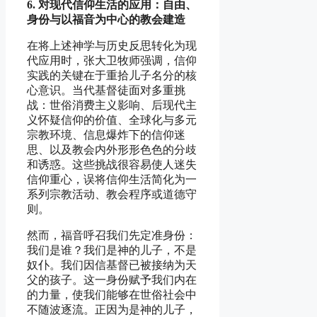
6.
对现
代信仰生活的
应
用：自由、
身
份与
以福音
为
中心的
教会
建造
在将上述神学与历史反思转化为现
代应用时，张大卫牧师强调，信仰
实践的关键在于重拾儿子名分的核
心意识。当代基督徒面对多重挑
战：世俗消费主义影响、后现代主
义怀疑信仰的价值、全球化与多元
宗教环境、信息爆炸下的信仰迷
思、以及教会内外形形色色的分歧
和诱惑。这些挑战很容易使人迷失
信仰重心，误将信仰生活简化为一
系列宗教活动、教会程序或道德守
则。
然而，福音呼召我们先定准身份：
我们是谁？我们是神的儿子，不是
奴仆。我们因信基督已被接纳为天
父的孩子。这一身份赋予我们内在
的力量，使我们能够在世俗社会中
不随波逐流。正因为是神的儿子，