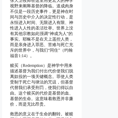
张大卫牧师在这里用更宏大的神学
视野来阐释基督的降临。道成肉身
不仅是一段历史事件，更是神在时
间与历史中介入的决定性行动，是
永恒进入时间、无限进入有限、神
性进入人性的圣洁壮举。世界上没
有其他宗教如此强调“神成为人”的
事实。耶稣不是在天上遥控人类，
而是亲身进入罪恶、苦难与死亡充
斥的世界中，与我们“同住”（约翰
福音1:14）。
赎买（Redemption）是神学中用来
描述基督为我们付出代价使我们脱
离奴役的一项关键概念。罪使人类
受制于死亡与律法的咒诅，但基督
代替我们承受刑罚，使我们得以自
由。这个赎买的代价是基督的血、
基督的生命。这意味着救恩并非廉
价，而是无比昂贵。
救恩的意义在于生命的翻转。被赎