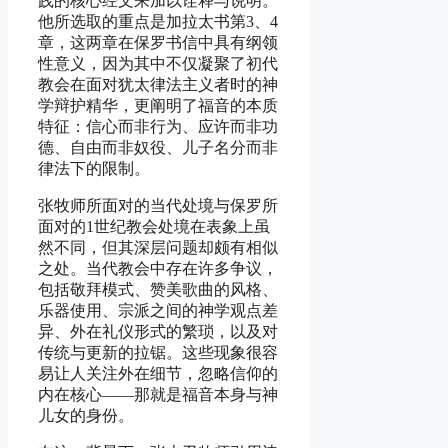
践的核心经文来加以诠释与说明。
他所选取的重点是加拉太书第3、4
章，这两章在保罗书信中具有纲领
性意义，因为其中不仅凝聚了初代
教会在面对犹太律法主义者时的神
学辩护精华，更阐明了福音的本质
特征：信心而非行为、应许而非功
德、自由而非奴役、儿子名分而非
律法下的限制。
张牧师所面对的当代处境与保罗所
面对的1世纪教会处境在表象上虽
然不同，但其深层问题却颇有相似
之处。当代教会中存在许多争议，
包括敬拜模式、赞美歌曲的风格、
乐器使用、宗派之间的神学观点差
异、外在礼仪形式的繁琐，以及对
传统与更新的拉锯。这些现象很容
易让人关注外在细节，忽略信仰的
内在核心——那就是福音本身与神
儿女的身份。