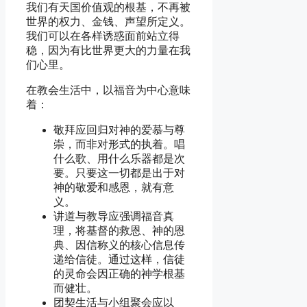
我们有天国价值观的根基，不再被
世界的权力、金钱、声望所定义。
我们可以在各样诱惑面前站立得
稳，因为有比世界更大的力量在我
们心里。
在教会生活中，以福音为中心意味
着：
敬拜应回归对神的爱慕与尊
崇，而非对形式的执着。唱
什么歌、用什么乐器都是次
要。只要这一切都是出于对
神的敬爱和感恩，就有意
义。
讲道与教导应强调福音真
理，将基督的救恩、神的恩
典、因信称义的核心信息传
递给信徒。通过这样，信徒
的灵命会因正确的神学根基
而健壮。
团契生活与小组聚会应以