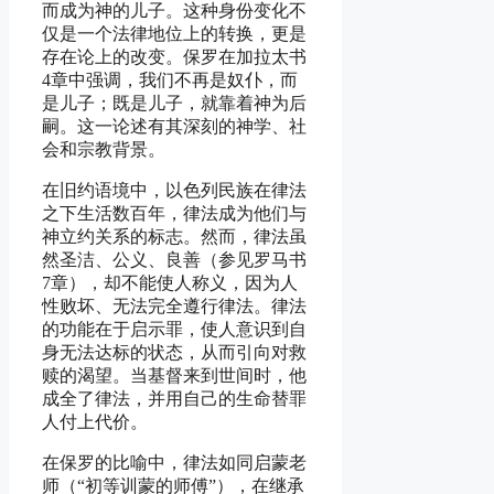
而成为神的儿子。这种身份变化不
仅是一个法律地位上的转换，更是
存在论上的改变。保罗在加拉太书
4章中强调，我们不再是奴仆，而
是儿子；既是儿子，就靠着神为后
嗣。这一论述有其深刻的神学、社
会和宗教背景。
在旧约语境中，以色列民族在律法
之下生活数百年，律法成为他们与
神立约关系的标志。然而，律法虽
然圣洁、公义、良善（参见罗马书
7章），却不能使人称义，因为人
性败坏、无法完全遵行律法。律法
的功能在于启示罪，使人意识到自
身无法达标的状态，从而引向对救
赎的渴望。当基督来到世间时，他
成全了律法，并用自己的生命替罪
人付上代价。
在保罗的比喻中，律法如同启蒙老
师（“初等训蒙的师傅”），在继承