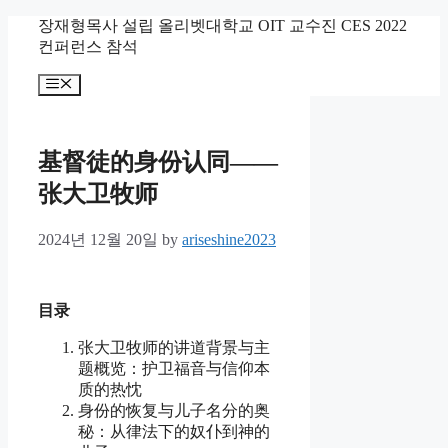
Skip
장재형목사 설립 올리벳대학교 OIT 교수진 CES 2022
to
컨퍼런스 참석
content
Menu
基督徒的身份认同——
张大卫牧师
2024년 12월 20일
by
ariseshine2023
目
录
张大卫牧师的讲道背景与主
题概览：护卫福音与信仰本
质的热忱
身份的恢复与儿子名分的奥
秘：从律法下的奴仆到神的