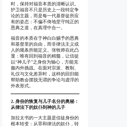
时，保持对福音本质的清晰认识。
护卫福音不只是历史上一段特定争
论的主题，而是每一代基督徒所应
有的姿态：不偏不倚地坚守纯正的
恩典之道，在真理中合一。
福音的本质在于神白白赐予的恩典
和基督里的自由，而非律法主义或
人的规条所能定义。张牧师在此凸
显：唯有回到福音的精髓，让信徒
以“神儿子”之身份为轴心，方能克
服内外挑战。在面对宗派、教制、
礼仪与文化差异时，这样的回归能
帮助教会摆脱无谓的争论与虚浮的
外表形式。
2. 身
份
的恢
复与儿
子名分的
奥
秘：
从
律法下的奴仆到神的
儿
子
加拉太书的一大主题是信徒身份的
根本转变：从罪和律法的奴仆，转