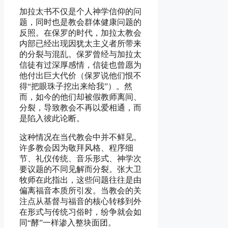
加拉太书不仅是个人神学信仰的问
题，同时也是教会群体健康问题的
反照。在保罗的时代，加拉太教会
内部已经出现因犹太主义者所带来
的分裂与混乱。保罗曾经与加拉太
信徒有过深厚感情，信徒也曾愿为
他付出巨大代价（保罗说他们恨不
得“把眼珠子挖出来给我”）。然
而，如今的他们却被假教师离间、
分裂，导致教会不再以爱相通，而
是陷入彼此论断。
这种情况在当代教会中并不鲜见。
许多教会因为敬拜风格、程序细
节、礼仪传统、音乐形式、神学次
要议题的不同见解而分裂。张大卫
牧师在此指出，这些问题往往是由
偏离福音本质所引发。当教会的关
注点从基督与福音的核心转移到外
在形式与传统习俗时，纷争就会如
同“酵”一样渗入整块面团。