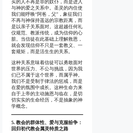
买的人不再是罪的奴仆，而是进入
与神的爱之关系中。圣灵的内住使
我们能呼唤“阿爸，父”，象征我们
不再与神保持遥远的宗教距离，而
是以亲子关系面对。这超越任何礼
仪规范、教派传统，成为信仰的心
脏。当信徒在此基础上理解救恩，
就会发现信仰不只是一套教义、一
套规矩，而是活生生的关系。
这种关系意味着信徒可以勇敢面对
世界的压力、不公与挑战，因为我
们已不属于这个世界，而属乎神。
我们不是受制于律法的惩戒，而是
在爱的氛围中成长。这种生命力来
自于上帝的主动施恩与临在，是切
切实实的生命经历，不是抽象的神
学概念。
5.
教会
的群体性、
爱与
克服
纷争
：
回
归
初代
教会属灵
特
质
之路