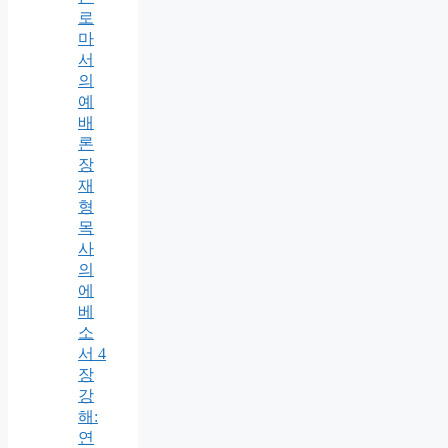
로
마
서
의
예
배
론
장
재
형
목
사
의
에
베
소
서 4
장
강
해:
연