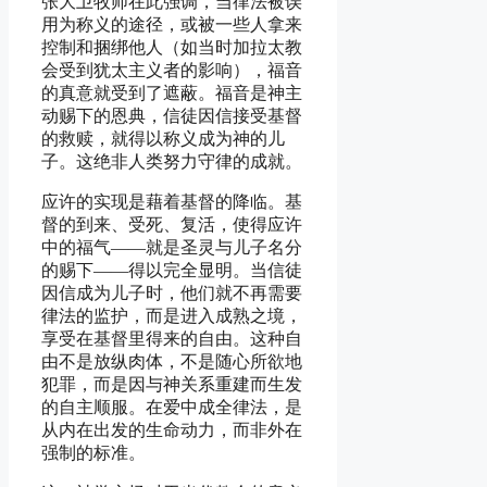
张大卫牧师在此强调，当律法被误
用为称义的途径，或被一些人拿来
控制和捆绑他人（如当时加拉太教
会受到犹太主义者的影响），福音
的真意就受到了遮蔽。福音是神主
动赐下的恩典，信徒因信接受基督
的救赎，就得以称义成为神的儿
子。这绝非人类努力守律的成就。
应许的实现是藉着基督的降临。基
督的到来、受死、复活，使得应许
中的福气——就是圣灵与儿子名分
的赐下——得以完全显明。当信徒
因信成为儿子时，他们就不再需要
律法的监护，而是进入成熟之境，
享受在基督里得来的自由。这种自
由不是放纵肉体，不是随心所欲地
犯罪，而是因与神关系重建而生发
的自主顺服。在爱中成全律法，是
从内在出发的生命动力，而非外在
强制的标准。