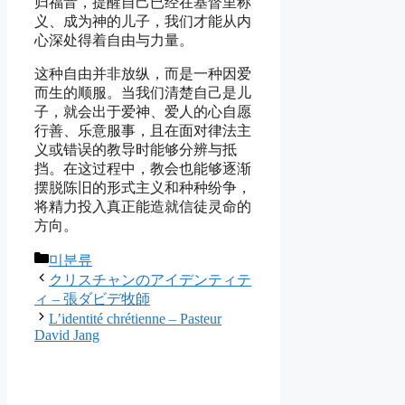
归福音，提醒自己已经在基督里称
义、成为神的儿子，我们才能从内
心深处得着自由与力量。
这种自由并非放纵，而是一种因爱
而生的顺服。当我们清楚自己是儿
子，就会出于爱神、爱人的心自愿
行善、乐意服事，且在面对律法主
义或错误的教导时能够分辨与抵
挡。在这过程中，教会也能够逐渐
摆脱陈旧的形式主义和种种纷争，
将精力投入真正能造就信徒灵命的
方向。
Categories
미분류
クリスチャンのアイデンティテ
ィ – 張ダビデ牧師
L’identité chrétienne – Pasteur
David Jang