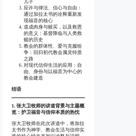
儿子
应许与律法、信心与自由：
通过加拉太书的诠释重新发
现福音的核心
道成肉身与赎买，以及救恩
的意义：基督降临与人类救
赎的历史
教会的群体性、爱与克服纷
争：回归初代教会属灵特质
之路
对现代信仰生活的应用：自
由、身份与以福音为中心的
教会建造
结语
1.
张
大
卫
牧
师
的
讲
道背景
与
主
题概
览
：
护卫
福音
与
信仰本
质
的
热
忱
张大卫牧师在此次讲道中，将加拉
太书作为神学、教会生活与信仰实