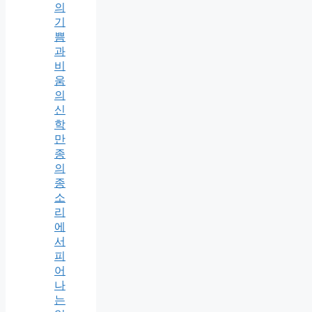
의
기
쁨
과
비
움
의
신
학
만
종
의
종
소
리
에
서
피
어
나
는