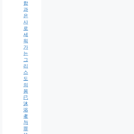
합
과
은
사
로
세
워
가
는
그
리
스
도
의
몸
已
沐
浴
者
与
罪