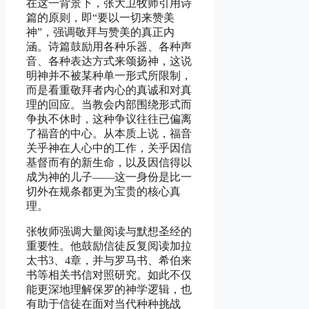
在这一背景下，张大卫牧师引用诗
篇的原则，即“要以一切来赞美
神”，强调敬拜与赞美的真正内
涵。诗篇鼓励用各种乐器、各种声
音、各种表达方式来颂扬神，这说
明神并不被某种单一形式所限制，
而是看重敬拜者内心的真诚和对真
理的回应。当教会内部围绕形式而
争执不休时，这种争议往往已偏离
了福音的中心。从本质上说，福音
关乎神在人心中的工作，关乎因信
基督而有的新生命，以及因信得以
成为神的儿子——这一身份是比一
切外在规条都更为宝贵的核心真
理。
张牧师强调大量阅读与默想圣经的
重要性。他鼓励信徒反复阅读加拉
太书3、4章，并与罗马书、希伯来
书等相关书信对照研究。如此不仅
能更深地理解保罗的神学逻辑，也
有助于信徒在面对当代种种挑战