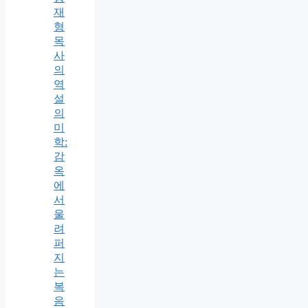
재
형
목
사
의
역
설
의
미
학:
감
옥
에
서
울
려
퍼
지
는
복
음