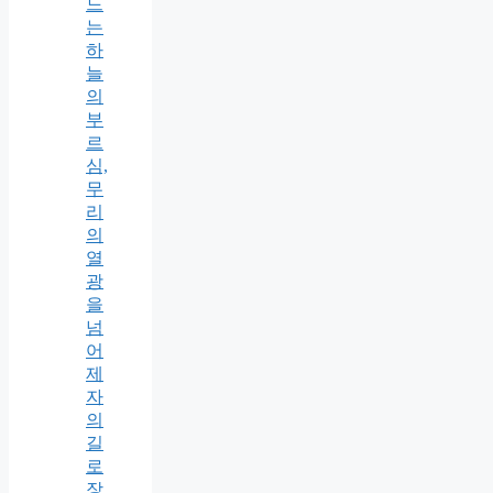
드
는
하
늘
의
부
르
심,
무
리
의
열
광
을
넘
어
제
자
의
길
로
장