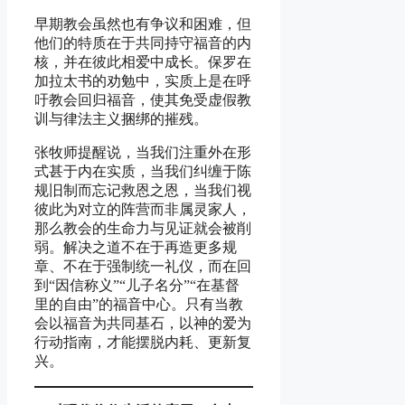
早期教会虽然也有争议和困难，但
他们的特质在于共同持守福音的内
核，并在彼此相爱中成长。保罗在
加拉太书的劝勉中，实质上是在呼
吁教会回归福音，使其免受虚假教
训与律法主义捆绑的摧残。
张牧师提醒说，当我们注重外在形
式甚于内在实质，当我们纠缠于陈
规旧制而忘记救恩之恩，当我们视
彼此为对立的阵营而非属灵家人，
那么教会的生命力与见证就会被削
弱。解决之道不在于再造更多规
章、不在于强制统一礼仪，而在回
到“因信称义”“儿子名分”“在基督
里的自由”的福音中心。只有当教
会以福音为共同基石，以神的爱为
行动指南，才能摆脱内耗、更新复
兴。