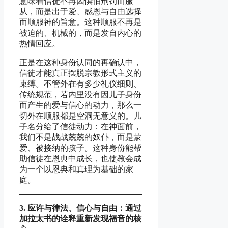
意味着信徒不再因惧怕刑罚而服
从，而是出于爱、感恩与自由选择
而顺服神的旨意。这种顺服不再是
被迫的、机械的，而是发自内心的
热情回应。
正是在这种身份认同的再确认中，
信徒才能真正摆脱宗教形式主义的
束缚。不管外在有多少礼仪细则、
传统规范，若内里没有因儿子身份
而产生的爱与信心的动力，那么一
切外在顺服都是空洞无意义的。儿
子名分给了信徒动力：在神面前，
我们不是战战兢兢的奴仆，而是蒙
爱、被接纳的孩子。这种身份能帮
助信徒在恩典中成长，也使教会成
为一个以恩典和真理为基础的家
庭。
3.
应许与
律法、信心
与
自由：通
过
加拉太
书
的
诠释
重新
发现
福音的核