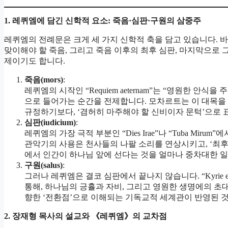
1.
레퀴엠에 담긴 신학적 요소: 죽음·심판·구원의 삼중주
레퀴엠의 전례문은 크게 세 가지 신학적 축을 담고 있습니다. 
맞이해야 할 죽음, 그리고 죽음 이후의 최후 심판, 마지막으로 
제이기도 합니다.
죽음(mors)
:
레퀴엠의 시작인 “Requiem aeternam”는 “영원한 안
으로 들어가는 순간을 전제합니다. 모차르트는 이 대목을
규정하기보다, ‘겸허히 마주해야 할 신비이자 문턱’으로 
심판(iudicium)
:
레퀴엠의 가장 극적 부분인 “Dies Irae”나 “Tuba M
관악기의 사용은 천사들의 나팔 소리를 연상시키고, ‘최후
에서 인간이 하나님 앞에 선다는 것을 얼마나 중차대한 일
구원(salus)
:
그러나 레퀴엠은 결코 심판에서 끝나지 않습니다. “Kyrie elei
통해, 하나님의 긍휼과 자비, 그리고 영원한 생명에의 초
향한 ‘전환점’으로 이해되는 기독교적 세계관이 반영된 
2.
장재형
목사의 설교와 《레퀴엠》의 교차점