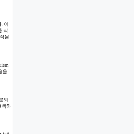
. 어
를 작
걸작을
iem
죽음을
위로와
고백하