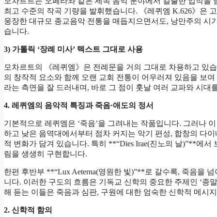
모차르트는 오페라와 같은 세속 음악 분야에서 걸출한 업적을
최고 수준의 작곡 기량을 발휘했습니다. 《레퀴엠 K.626》은 
웅장한 대규모 종교음악 전통을 매듭지으면서도, 낭만주의 시기
습니다.
3)
가톨릭 ‘장례 미사’ 텍스트 그대로 사용
모차르트의 《레퀴엠》은 전례문을 거의 그대로 차용하고 있습니
의 창작적 요소와 함께 오랜 교회 전통이 어우러져 있음을 보여 
라는 측면을 잘 드러내며, 바로 그 점이 훗날 여러 교파와 시대
4.
레퀴엠의 음악적 특징과 죽음·애도의 정서
기본적으로 레퀴엠은 ‘죽음’을 그려내는 작품입니다. 그러나 이
하고 낮은 음역대에서부터 점차 커지는 악기 편성, 합창의 다이내믹
적 변화가 담겨 있습니다. 특히 **“Dies Irae(진노의 날)”
림을 생생히 구현합니다.
한편 후반부 **“Lux Aeterna(영원한 빛)”**로 갈수록, 
니다. 이러한 구도의 흐름은 기독교 신학의 중요한 주제인 ‘종
해 듣는 이들은 죽음과 심판, 구원에 대한 엄숙한 신학적 메시
2.
신학적 함의