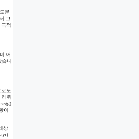
기도문
서 그
 극적
미 어
았습니
으로도
 레퀴
egg)
상황이
 세상
yr)