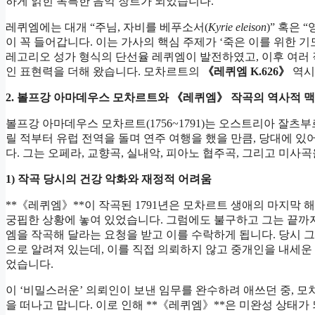
하게 얽힌 독특한 음악 장르가 되었습니다.
레퀴엠에는 대개 “주님, 자비를 베푸소서(
Kyrie eleison
)” 혹은 
이 꼭 들어갑니다. 이는 가사의 핵심 주제가 ‘죽은 이를 위한 
레고리오 성가 형식의 단선율 레퀴엠이 발전하였고, 이후 여
인 표현력을 더해 왔습니다. 모차르트의
《레퀴엠 K.626》
역시
2.
볼프강 아마데우스 모차르트와 《레퀴엠》 작곡의 역사적 
볼프강 아마데우스 모차르트(1756~1791)는 오스트리아 잘츠
릴 적부터 유럽 전역을 돌며 연주 여행을 했을 만큼, 당대에 
다. 그는 오페라, 교향곡, 실내악, 피아노 협주곡, 그리고 미
1)
작곡 당시의 건강 악화와 재정적 어려움
**《레퀴엠》**이 작곡된 1791년은 모차르트 생애의 마지막
궁핍한 상황에 놓여 있었습니다. 그럼에도 불구하고 그는 끝까지
엠을 작곡해 달라는 요청을 받고 이를 수락하게 됩니다. 당시 그에게 의
으로 알려져 있는데, 이를 직접 의뢰하지 않고 중개인을 내세
었습니다.
이 ‘비밀스러운’ 의뢰인이 보낸 임무를 완수하려 애쓰던 중, 
을 떠나고 맙니다. 이로 인해 **《레퀴엠》**은 미완성 상태가 되었고