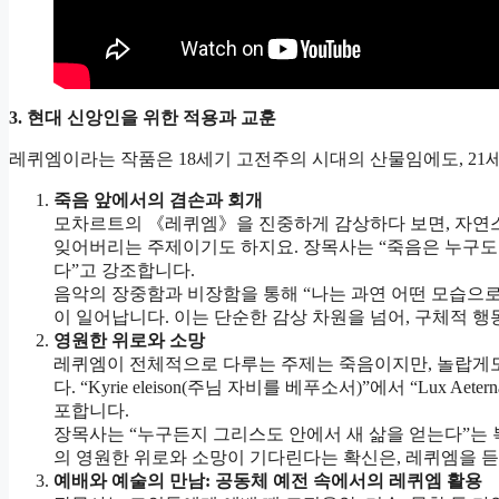
3.
현대 신앙인을 위한 적용과 교훈
레퀴엠이라는 작품은 18세기 고전주의 시대의 산물임에도, 21
죽음 앞에서의 겸손과 회개
모차르트의 《레퀴엠》을 진중하게 감상하다 보면, 자연스럽
잊어버리는 주제이기도 하지요. 장목사는 “죽음은 누구도 
다”고 강조합니다.
음악의 장중함과 비장함을 통해 “나는 과연 어떤 모습으로
이 일어납니다. 이는 단순한 감상 차원을 넘어, 구체적 행
영원한 위로와 소망
레퀴엠이 전체적으로 다루는 주제는 죽음이지만, 놀랍게도 그
다. “Kyrie eleison(주님 자비를 베푸소서)”에서 “Lux
포합니다.
장목사는 “누구든지 그리스도 안에서 새 삶을 얻는다”는
의 영원한 위로와 소망이 기다린다는 확신은, 레퀴엠을 듣
예배와 예술의 만남: 공동체 예전 속에서의 레퀴엠 활용