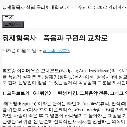
Skip
장재형목사 설립 올리벳대학교 OIT 교수진 CES 2022 컨퍼런스
to
content
Menu
Menu
장재형목사 – 죽음과 구원의 교차로
2025년 05월 22일
by
ariseshine2023
볼프강 아마데우스 모차르트(Wolfgang Amadeus Mozart)의
를 폭넓게 살펴본 뒤, 장재형(장다윗)목사(이하 ‘장목사’)의 
로 현대 신앙인이 얻을 수 있는 실제적 적용점과 교훈을 제시합니
1.
모차르트의 《레퀴엠》 – 탄생 배경, 교회음악 전통, 그리고
‘레퀴엠(Requiem)’이라는 단어는 라틴어 “requies”(휴식
를 위한 미사(미사 프로 데푼크티스,
Missa pro defunctis
)를 가리
가면, 사람이 죽은 후 그 영혼이 하나님께로 돌아가는 과정을 
탄생한 ‘레퀴엠’은 단순히 신학적인 메시지를 전달하는 의식이 