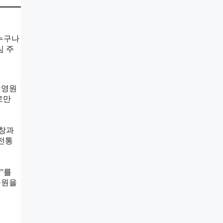
 누구나
심 주
고 영원
로만
합창과
 전통
)”를
구원을