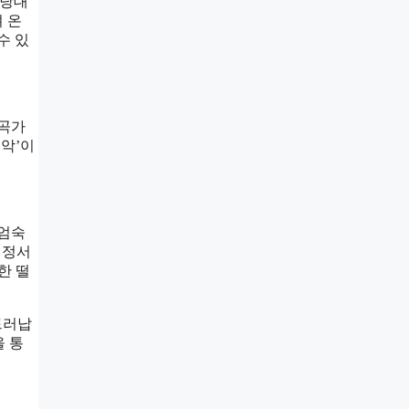
 당대
 온
수 있
작곡가
음악’이
 엄숙
 정서
한 떨
 드러납
을 통