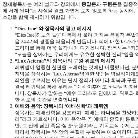
장재형목사는 여러 설교와 강의에서
종말론
과
구원론
을 집중적
에 서게 된다”는 사실을 결코 가볍게 보지 않도록 하는 동시에
소망을 함께 제시하기 위함입니다.
“Dies Irae”
와 장목사의 경고 메시지
“Dies Irae(진노의 날)” 대목에서 울려 퍼지는 음향적
음 24:42)의 경종을 떠올리게 만듭니다. 죄에 대한 대
드라마를 통해 더욱 실감 나게 다가옵니다. 장목사는 “죄
“오늘을 살아가는 우리에게도 유효한 절박한 진리”임을 
“Lux Aeterna”
와 장목사의 구원·위로의 메시지
레퀴엠이 엄중한 심판을 노래하는 것에만 머물렀다면, 분
지막을 장식하는 “Lux Aeterna(영원한 빛)”는 역설
죄인을 부르시는 이유는 단지 정죄가 아니라 회복과 구원
결국 레퀴엠을 통해 우리는 “죽음 이후에도 하나님의 자비
니다. 장목사가 말하는 “예수 그리스도 안에서의 위로와 회복”
한 위로의 순간을 연출합니다.
예배와 음악: 장목사의 ‘예배신학’과 레퀴엠
장목사는 예배신학을 강조하며 “예배는 하나님을 찬양하고
리”라고 가르칩니다. 이때 음악은 곧 예배의 중요한 통로
만, 그 안에 담긴 죽음·심판·구원이라는 기독교적 주제는
따라서 장목사는 “신앙의 본질에 부합하는 예술이라면, 