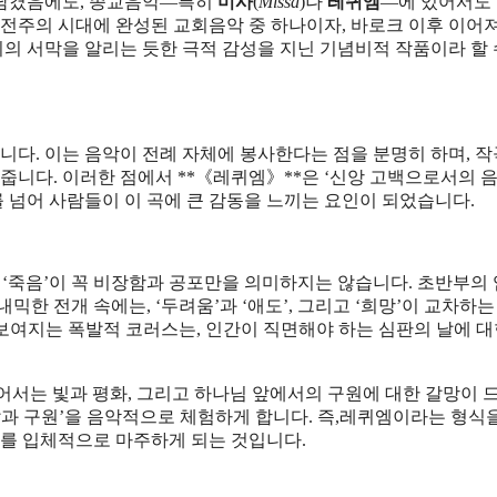
 남겼음에도, 종교음악—특히
미사
(
Missa
)나
레퀴엠
—에 있어서도
고전주의 시대에 완성된 교회음악 중 하나이자, 바로크 이후 이어져
의 서막을 알리는 듯한 극적 감성을 지닌 기념비적 작품이라 할 
다. 이는 음악이 전례 자체에 봉사한다는 점을 분명히 하며, 
줍니다. 이러한 점에서 **《레퀴엠》**은 ‘신앙 고백으로서의 
를 넘어 사람들이 이 곡에 큰 감동을 느끼는 요인이 되었습니다.
 ‘죽음’이 꼭 비장함과 공포만을 의미하지는 않습니다. 초반부의
한 전개 속에는, ‘두려움’과 ‘애도’, 그리고 ‘희망’이 교차하는
**에서 보여지는 폭발적 코러스는, 인간이 직면해야 하는 심판의 날에 대
죽음을 넘어서는 빛과 평화, 그리고 하나님 앞에서의 구원에 대한 갈망이
말과 구원’을 음악적으로 체험하게 합니다. 즉,레퀴엠이라는 형식
지를 입체적으로 마주하게 되는 것입니다.