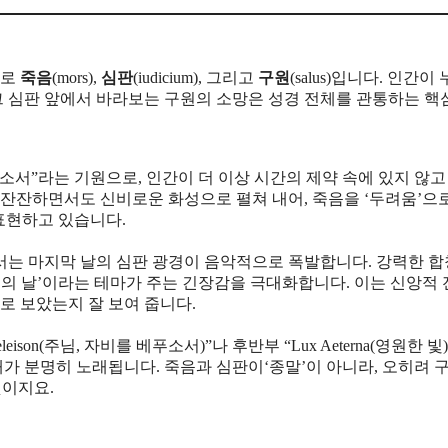
바로
죽음
(mors),
심판
(iudicium), 그리고
구원
(salus)입니다. 인간이
그 심판 앞에서 바라보는 구원의 소망은 성경 전체를 관통하는 핵
식을 주소서”라는 기원으로, 인간이 더 이상 시간의 제약 속에 있지 않
 잔잔하면서도 신비로운 화성으로 펼쳐 내어, 죽음을 ‘두려움’으
표현하고 있습니다.
irum”에서는 마지막 날의 심판 광경이 음악적으로 폭발합니다. 강력한 
의 날’이라는 테마가 주는 긴장감을 극대화합니다. 이는 신앙적
로 보았는지 잘 보여 줍니다.
son(주님, 자비를 베푸소서)”나 후반부 “Lux Aeterna(영원한 빛
대가 분명히 노래됩니다. 죽음과 심판이‘종말’이 아니라, 오히려 
것이지요.