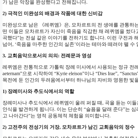
가 남은 악장을 완성했다고 전해집니다.
2)
극적인 미완성의 배경과 작품에 대한 신비감
미완성으로 남은 《레퀴엠》은, 모차르트의 전 생애를 관통하는
떤 이들은 모차르트가 자신이 죽음을 직감한 채 레퀴엠을 썼다고
곡했다”는 전설 같은 이야기를 전하기도 합니다. 이런 구전과 
넘어, ‘죽음을 마주한 인간의 실존’이라는 테마와 떼려야 뗄 
3.
교회음악으로서의 의의: 전례문과 영성
레퀴엠은 전통적으로 가톨릭 장례 미사에서 사용되는 정규 전례문이
aeternam”으로 시작하여 “Kyrie eleison”이나 “Dies Irae”, “Sa
목전에 둔 인간의 두려움에서부터 하나님의 자비와 영원한 빛을
1)
장례미사와 추도식에서의 역할
장례미사나 추도식에서 레퀴엠이 울려 퍼질 때, 곡을 듣는 이
안식을 발견하게 됩니다. 이는 단순히 “슬픔을 달래 준다”는 
고 나아간다”는 영적 공동체적 체험을 의미합니다.
2)
고전주의 전성기의 거장, 모차르트가 남긴 교회음악의 정수