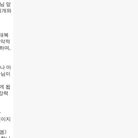
님 앞
회개와
마태복
음악적
하며,
나 마
나님이
게 됩
 강력
자
것이지
퀴엠》