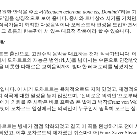
“영원한 안식을 주소서(
Requiem aeternam dona eis, Domine
)”라는 
기도’임을 상징적으로 보여 줍니다. 중세와 르네상스 시기를 거치면
러 작곡가들이 화려한 다성음악이나 오케스트라 편성을 도입하면서
 그 흐름의 한복판에 서 있는 대표적 작품이라 할 수 있습니다.
맥락
부르크 출신으로, 고전주의 음악을 대표하는 천재 작곡가입니다. 이
있어서 모차르트의 재능은 범인(凡人)을 넘어서는 수준으로 인정받
사곡을 비롯한 다채로운 교회음악까지 방대한 레퍼토리를 남겼지요.
 해입니다. 이 시기 모차르트는 육체적으로도 지쳐 있었고, 재정적
 작곡에 대한 열정을 놓지 않았으며, ‘신비로운 의뢰인’으로부터
뢰를 준 사람은 바로 프란츠 폰 발제크 백작(Franz von Wals
운 탓에 모차르트 입장에서는 의뢰인이 누구인지 명확히 모르는 
모차르트는 병세가 점점 악화되었고 결국 이 곡을 완성하기도 전에
, 이후 모차르트의 제자였던 쥐스마이어(Franz Xaver Süssma