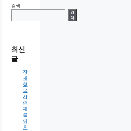
검색
검
색
최신
글
장
재
형
목
사,
존
재
를
뒤
흔