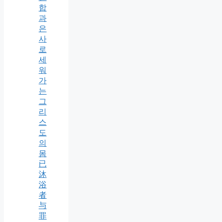
합
과
은
사
로
세
워
가
는
그
리
스
도
의
몸
已
沐
浴
者
与
罪