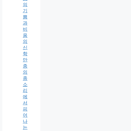
의
기
쁨
과
비
움
의
신
학
만
종
의
종
소
리
에
서
피
어
나
는