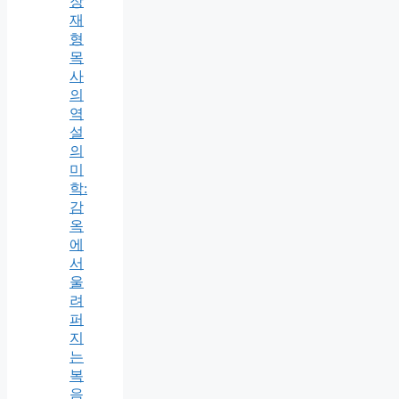
장
재
형
목
사
의
역
설
의
미
학:
감
옥
에
서
울
려
퍼
지
는
복
음