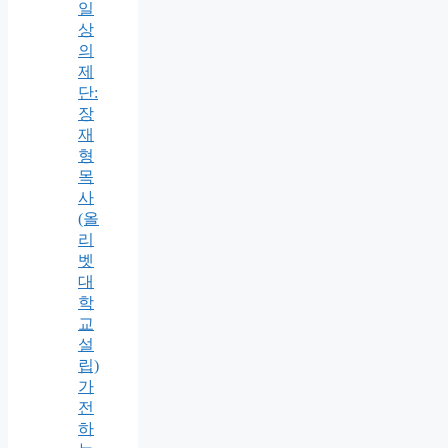
일
상
의
제
단:
장
재
형
목
사
(올
리
벳
대
학
교
설
립)
가
전
하