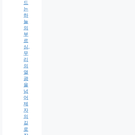
드
는
하
늘
의
부
르
심,
무
리
의
열
광
을
넘
어
제
자
의
길
로